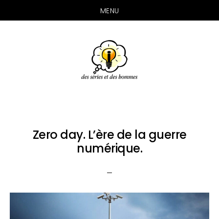
MENU
Passer
Passer
Passer
au
à
au
contenu
la
pied
principal
barre
de
latérale
page
principale
Zero day. L’ère de la guerre
numérique.