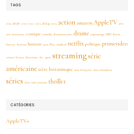
TAGS
action
AppleTV
amazon
2020
2024
2019
2021
2022
2023
2025
arte
drame
comique
arts martiaux
comédie
documentaires
espionnage
HBO
heroic
netflix
primevideo
humour
politique
fantasy
horreur
jeux
Max
médical
streaming
série
science fiction
showtime
sky
sport
américaine
série britannique
série française
série irlandaise
séries
thriller
série sud coréenne
CATÉGORIES
AppleTV+