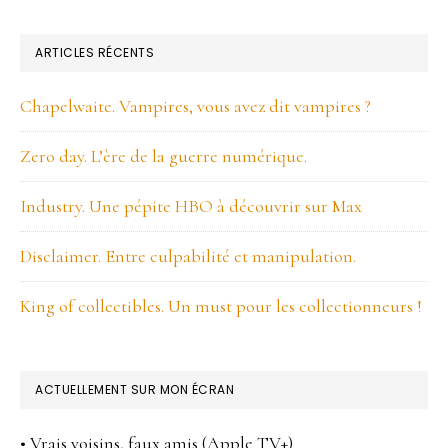
Jeux
BARRE
interdits.
ARTICLES RÉCENTS
LATÉRALE
Chapelwaite. Vampires, vous avez dit vampires ?
PRINCIPALE
Zero day. L’ère de la guerre numérique.
Industry. Une pépite HBO à découvrir sur Max
Disclaimer. Entre culpabilité et manipulation.
King of collectibles. Un must pour les collectionneurs !
ACTUELLEMENT SUR MON ÉCRAN
• Vrais voisins, faux amis (Apple TV+)