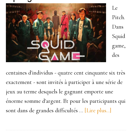
Le
Pitch.
Dans
Squid
game,
des
centaines d'individus - quatre cent cinquante six très
exactement - sont invités à participer à une série de
jeux au terme desquels le gagnant emporte une
énorme somme d'argent. Et pour les participants qui
sont dans de grandes difficultés …
[Lire plus...]
à
proposS
game.