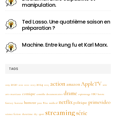
manipulation.
Ted Lasso. Une quatrième saison en
préparation ?
Machine. Entre kung fu et Karl Marx.
TAGS
action
AppleTV
amazon
2020
2024
2019
2021
2022
2023
2025
arte
drame
comique
arts martiaux
comédie
documentaires
espionnage
HBO
heroic
netflix
primevideo
humour
politique
fantasy
horreur
jeux
Max
médical
streaming
série
science fiction
showtime
sky
sport