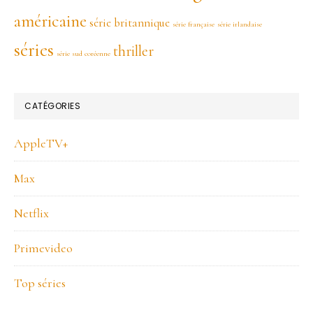
américaine
série britannique
série française
série irlandaise
séries
thriller
série sud coréenne
CATÉGORIES
AppleTV+
Max
Netflix
Primevideo
Top séries