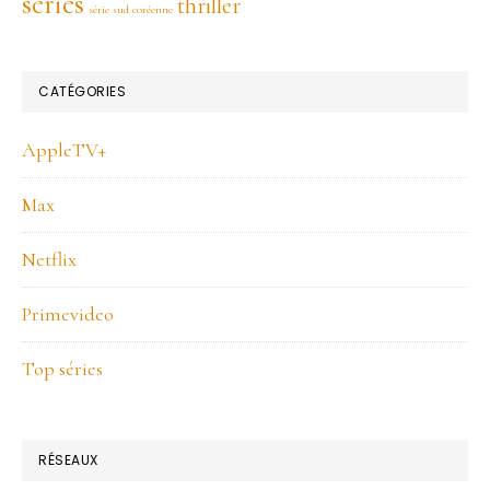
séries
thriller
série sud coréenne
CATÉGORIES
AppleTV+
Max
Netflix
Primevideo
Top séries
RÉSEAUX