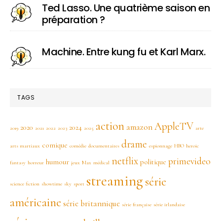
Ted Lasso. Une quatrième saison en
préparation ?
Machine. Entre kung fu et Karl Marx.
TAGS
action
AppleTV
amazon
2020
2024
2019
2021
2022
2023
2025
arte
drame
comique
arts martiaux
comédie
documentaires
espionnage
HBO
heroic
netflix
primevideo
humour
politique
fantasy
horreur
jeux
Max
médical
streaming
série
science fiction
showtime
sky
sport
américaine
série britannique
série française
série irlandaise