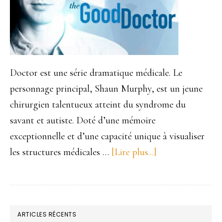
Doctor est une série dramatique médicale. Le
personnage principal, Shaun Murphy, est un jeune
chirurgien talentueux atteint du syndrome du
savant et autiste. Doté d’une mémoire
exceptionnelle et d’une capacité unique à visualiser
les structures médicales …
[Lire plus...]
à
proposGood
doctor.
La
BARRE
loi
ARTICLES RÉCENTS