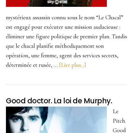
mystérieux assassin connu sous le nom “Le Chacal”
est engagé pour exécuter une mission audacieuse :
éliminer une figure politique de premier plan. Tandis
que le chacal planifie méthodiquement son
opération, une femme, agent des services secrets,
déterminée et rusée, …
[Lire plus...]
à
proposLe
chacal
est
Good doctor. La loi de Murphy.
de
Le
retour
Pitch.
sur
Good
Primevideo