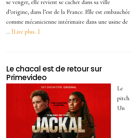
se venger, elle revient se cacher dans sa ville
d’origine, dans l’est de la France. Elle est embauchée
comme mécanicienne intérimaire dans une usine de
…
[Lire plus...]
à
proposMachine.
Entre
kung
Le chacal est de retour sur
fu
Primevideo
et
Le
Karl
pitch.
Marx.
Un