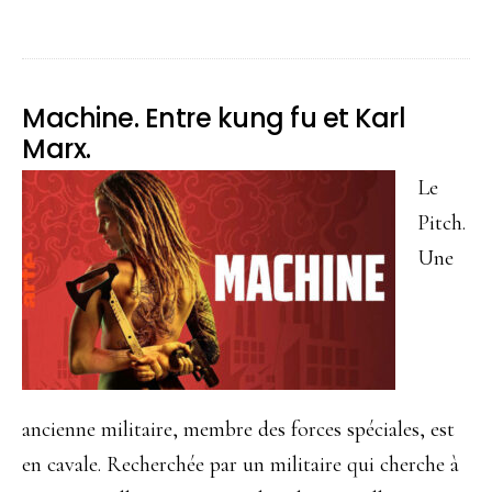
proposChapelwaite.
Vampires,
vous
Machine. Entre kung fu et Karl
avez
Marx.
dit
Le
vampires
Pitch.
?
Une
ancienne militaire, membre des forces spéciales, est
en cavale. Recherchée par un militaire qui cherche à