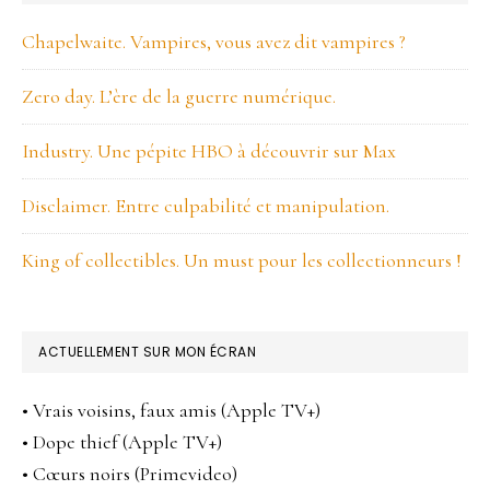
LATÉRALE
de
Chapelwaite. Vampires, vous avez dit vampires ?
PRINCIPALE
Murphy.
Zero day. L’ère de la guerre numérique.
Industry. Une pépite HBO à découvrir sur Max
Disclaimer. Entre culpabilité et manipulation.
King of collectibles. Un must pour les collectionneurs !
ACTUELLEMENT SUR MON ÉCRAN
• Vrais voisins, faux amis (Apple TV+)
• Dope thief (Apple TV+)
• Cœurs noirs (Primevideo)