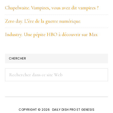
Chapelwaite. Vampires, vous avez dit vampires ?
Zero day. L’ère de la guerre numérique.
Industry. Une pépite HBO à découvrir sur Max
CHERCHER
Rechercher
dans
ce
site
Web
COPYRIGHT © 2026 ·
DAILY DISH PRO
ET
GENESIS