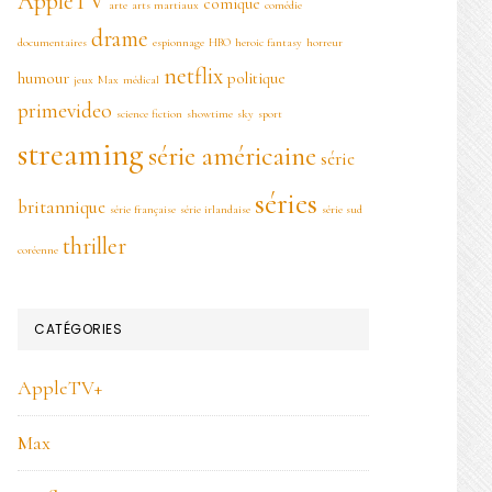
AppleTV
comique
arte
arts martiaux
comédie
drame
documentaires
espionnage
HBO
heroic fantasy
horreur
netflix
humour
politique
jeux
Max
médical
primevideo
science fiction
showtime
sky
sport
streaming
série américaine
série
séries
britannique
série française
série irlandaise
série sud
thriller
coréenne
CATÉGORIES
AppleTV+
Max