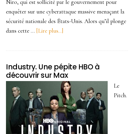
Niro, qui est sollicité par le gouvernement pour
enquêter sur une cyberattaque massive menaçant la
sécurité nationale des États-Unis. Alors qu’il plonge
dans cette …
[Lire plus...]
à
proposZero
day.
L’ère
Industry. Une pépite HBO à
de
découvrir sur Max
la
Le
guerre
Pitch.
numérique.