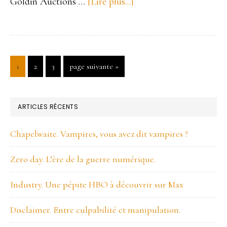
Goldin Auctions …
[Lire plus...]
à
proposKing
of
collectibles.
Un
Page
1
Page
2
Page
3
Aller
page suivante »
à
must
la
pour
BARRE
ARTICLES RÉCENTS
les
LATÉRALE
collectionneurs
Chapelwaite. Vampires, vous avez dit vampires ?
PRINCIPALE
!
Zero day. L’ère de la guerre numérique.
Industry. Une pépite HBO à découvrir sur Max
Disclaimer. Entre culpabilité et manipulation.