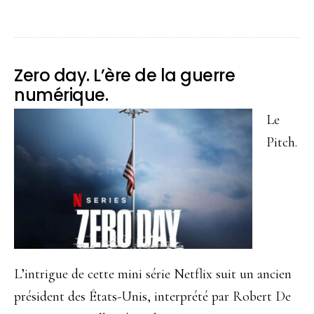
proposChapelwaite.
Vampires,
vous
Zero day. L’ère de la guerre
avez
numérique.
dit
Le
vampires
Pitch.
?
L’intrigue de cette mini série Netflix suit un ancien
président des États-Unis, interprété par Robert De