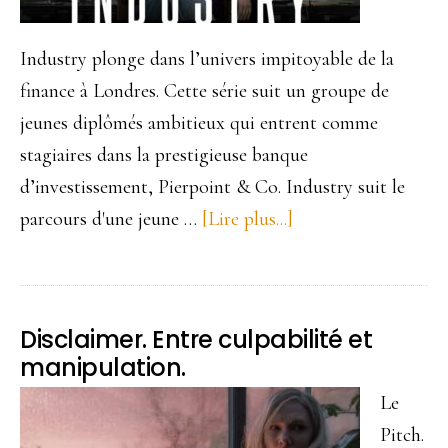
Industry plonge dans l’univers impitoyable de la
finance à Londres. Cette série suit un groupe de
jeunes diplômés ambitieux qui entrent comme
stagiaires dans la prestigieuse banque
d’investissement, Pierpoint & Co. Industry suit le
parcours d'une jeune …
[Lire plus...]
à
proposIndustry.
Une
pépite
Disclaimer. Entre culpabilité et
HBO
manipulation.
à
Le
découvrir
Pitch.
sur