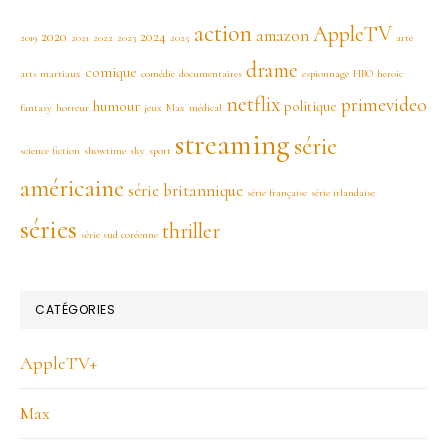
action
AppleTV
amazon
2020
2024
2019
2021
2022
2023
2025
arte
drame
comique
arts martiaux
comédie
documentaires
espionnage
HBO
heroic
netflix
primevideo
humour
politique
fantasy
horreur
jeux
Max
médical
streaming
série
science fiction
showtime
sky
sport
américaine
série britannique
série française
série irlandaise
séries
thriller
série sud coréenne
CATÉGORIES
AppleTV+
Max